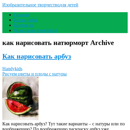
Изобразительное творчество
для детей
Главная
Карта сайта
Контакты
О нас и об этом блоге
как нарисовать натюрморт Archive
Как нарисовать арбуз
Handykids
Рисуем цветы и плоды с натуры
Как нарисовать арбуз? Тут такие варианты – с натуры или по
воображению? По воображению раскраску арбуз уже