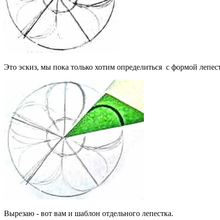
Это эскиз, мы пока только хотим определиться с формой лепест
Вырезаю - вот вам и шаблон отдельного лепестка.