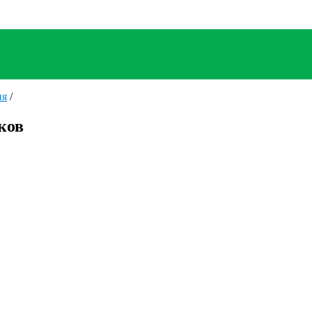
ия
/
ков