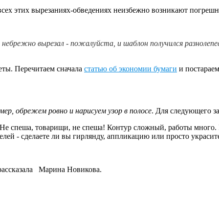
 всех этих вырезаниях-обведениях неизбежно возникают погрешн
, небрежно вырезал - пожалуйста, и шаблон получился разнолеп
веты. Перечитаем сначала
статью об экономии бумаги
и постараем
ер, обрежем ровно и нарисуем узор в полосе
. Для следующего за
 спеша, товарищи, не спеша! Контур сложный, работы много. П
елей - сделаете ли вы гирлянду, аппликацию или просто украсит
 рассказала Марина Новикова.