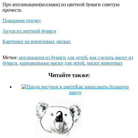
Про аппликацию(коллажи) из цветной бумаги советую
прочесть
Покормим птичку
Акула из цветной бумаги
Картинки на виниловых дисках
Метки:
аппликация из бумаги для детей
,
как сделать маску из
бумаги
,
карнавальные маски для детей
,
маски животных
Читайте также:
Как нарисовать большую
панду