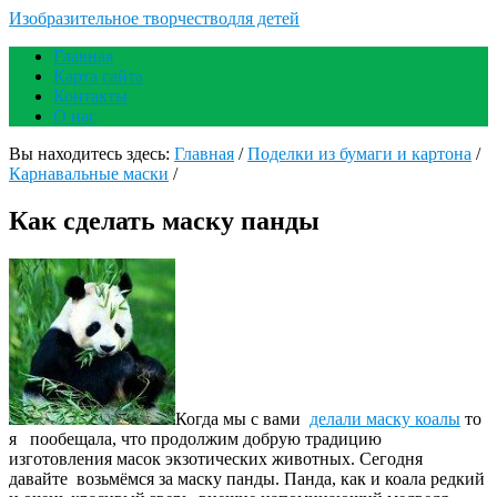
Изобразительное творчество
для детей
Главная
Карта сайта
Контакты
О нас
Вы находитесь здесь:
Главная
/
Поделки из бумаги и картона
/
Карнавальные маски
/
Как сделать маску панды
Когда мы с вами
делали маску коалы
то
я пообещала, что продолжим добрую традицию
изготовления масок экзотических животных. Сегодня
давайте возьмёмся за маску панды. Панда, как и коала редкий