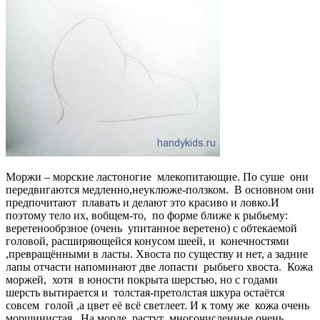
Моржи – морские ластоногие млекопитающие. По суше они
передвигаются медленно,неуклюже-ползком. В основном они
предпочитают плавать и делают это красиво и ловко.И
поэтому тело их, вобщем-то, по форме ближе к рыбьему:
веретенообрзное (очень упитанное веретено) с обтекаемой
головой, расширяющейся конусом шеей, и конечностями
,превращёнными в ласты. Хвоста по существу и нет, а задние
лапы отчасти напоминают две лопасти рыбьего хвоста. Кожа
моржей, хотя в юности покрыта шерстью, но с годами
шерсть вытирается и толстая-претолстая шкура остаётся
совсем голой ,а цвет её всё светлеет. И к тому же кожа очень
морщинистая. На морде растут многочисленные очень