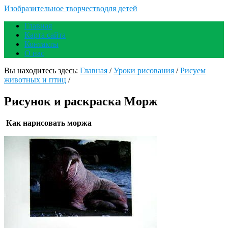
Изобразительное творчество
для детей
Главная
Карта сайта
Контакты
О нас
Вы находитесь здесь:
Главная
/
Уроки рисования
/
Рисуем
животных и птиц
/
Рисунок и раскраска Морж
Как нарисовать моржа